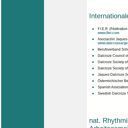
Internationa
F.I.E.R. (Fédératio
www.fier.com
Asociación Jaques-
www.dalcrozeargen
Berufsverband Sch
Dalcroze Council of
Dalcroze Society o
Dalcroze Society o
Jaques-Dalcroze So
Österreichischer B
Spanish Assiciation
Swedish Dalcroze 
nat. Rhythm