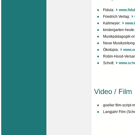
Fidula:
www.fidul
Friedrich Verlag:
Kallmeyer:
www.k
kindergarten heute
Musikpädagogik-onl
Neue Musikzeitung
Ökotopia:
www.oe
Robin-Hood-Versa
Schott:
www.scho
Video / Film
goeller film-script
Langjahr Film (Sche