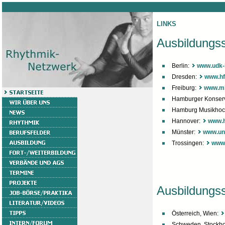
LINKS
Ausbildungss
Berlin:
www.udk-b
Dresden:
www.h
Freiburg:
www.mh
Hamburger Konser
Hamburg Musikhoc
Hannover:
www.h
Münster:
www.un
Trossingen:
www.
Ausbildungss
Österreich, Wien:
Schweden, Stockh